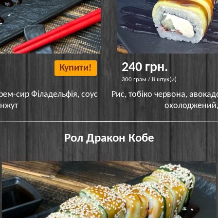
240 грн.
Купити!
300 грам / 8 штук(и)
крем-сир Філадельфія, соус
Рис, тобіко червона, авокад
унжут
охолоджений, 
Рол Дракон Кобе