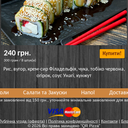
240 грн.
Купити!
300 грам / 8 штук(и)
Рис, вугор, крем-сир Філадельфія, чука, тобіко червона,
огірок, соус Унагі, кунжут
оли
Салати та Закуски
Напої
Доставк
и замовленні від 150 грн., уточнюйте мінімальне замовлення для 
Публічна угода (оферта)
|
Політика конфіденційності
|
Контакти
|
Бло
© 2026 Всі права захищенo "QR Pizza"