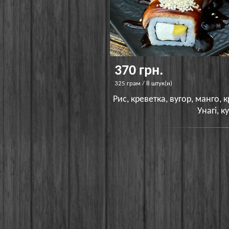
370 грн.
325 грам / 8 штук(и)
Рис, креветка, вугор, манго, 
Унагі, к