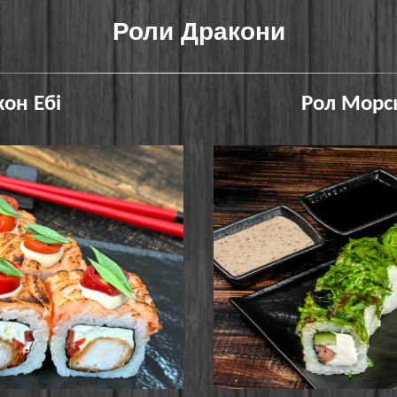
Роли Дракони
он Ебі
Рол Морс