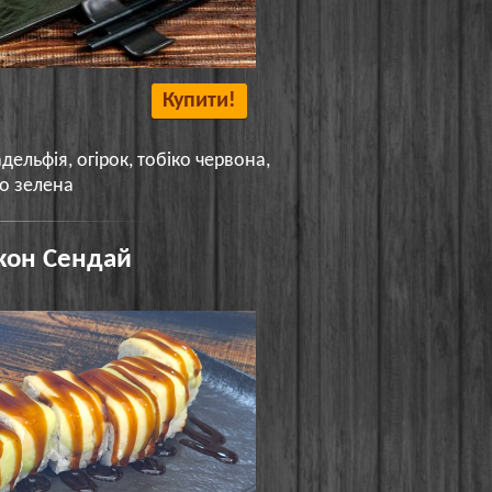
Купити!
дельфія, огірок, тобіко червона,
ко зелена
кон Сендай