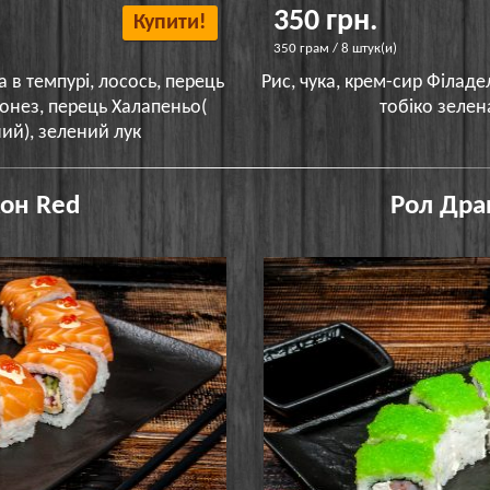
350 грн.
Купити!
350 грам / 8 штук(и)
а в темпурі, лосось, перець
Рис, чука, крем-сир Філаде
онез, перець Халапеньо(
тобіко зелен
ий), зелений лук
он Red
Рол Дра