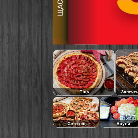
Піца
Запече
Сети піц
Боули