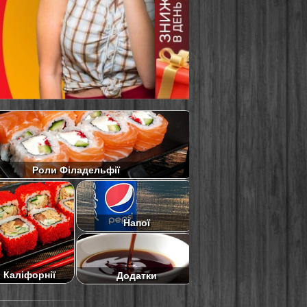
Роли Філадельфії
Напої
 Каліфорнії
Додатки