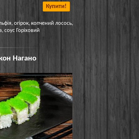
Купити!
льфія, огірок, копчений лосось,
а, соус Горіховий
кон Нагано