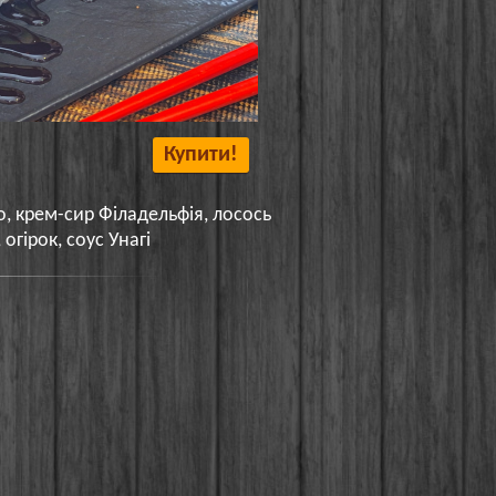
Купити!
о, крем-сир Філадельфія, лосось
огірок, соус Унагі