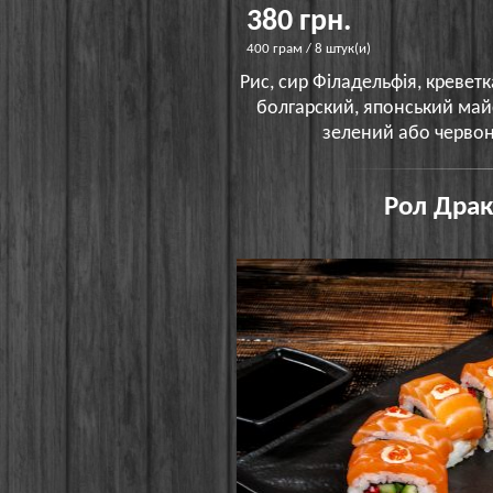
380 грн.
400 грам / 8 штук(и)
Рис, сир Філадельфія, креветк
болгарский, японський май
зелений або червон
Рол Драк