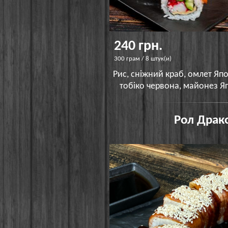
240 грн.
300 грам / 8 штук(и)
Рис, сніжний краб, омлет Яп
тобіко червона, майонез Япо
Рол Драко