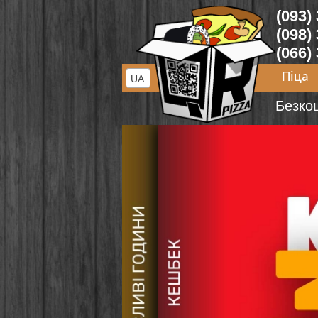
(093)
(098)
(066)
Піца
UA
Безко