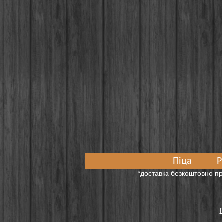
Піца
Р
*доставка безкоштовно пр