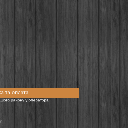
а та оплата
вашого району у оператора
г