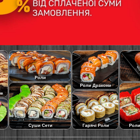
Роли
Роли Дракони
не
Суши Сети
Роли
Гарячі Роли