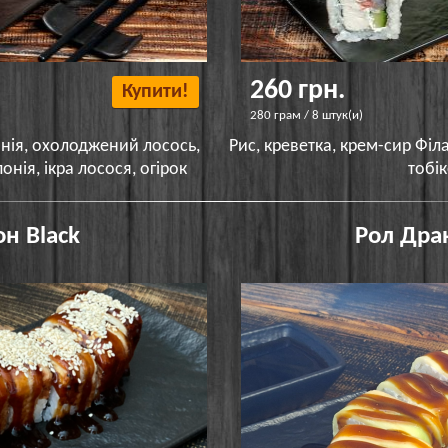
260 грн.
Купити!
280 грам / 8 штук(и)
онія, охолоджений лосось,
Рис, креветка, крем-сир Філа
нія, ікра лосося, огірок
тобі
н Black
Рол Дра